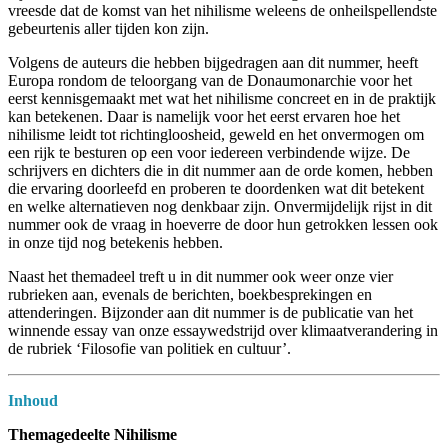
vreesde dat de komst van het nihilisme weleens de onheilspellendste
gebeurtenis aller tijden kon zijn.
Volgens de auteurs die hebben bijgedragen aan dit nummer, heeft
Europa rondom de teloorgang van de Donaumonarchie voor het
eerst kennisgemaakt met wat het nihilisme concreet en in de praktijk
kan betekenen. Daar is namelijk voor het eerst ervaren hoe het
nihilisme leidt tot richtingloosheid, geweld en het onvermogen om
een rijk te besturen op een voor iedereen verbindende wijze. De
schrijvers en dichters die in dit nummer aan de orde komen, hebben
die ervaring doorleefd en proberen te doordenken wat dit betekent
en welke alternatieven nog denkbaar zijn. Onvermijdelijk rijst in dit
nummer ook de vraag in hoeverre de door hun getrokken lessen ook
in onze tijd nog betekenis hebben.
Naast het themadeel treft u in dit nummer ook weer onze vier
rubrieken aan, evenals de berichten, boekbesprekingen en
attenderingen. Bijzonder aan dit nummer is de publicatie van het
winnende essay van onze essaywedstrijd over klimaatverandering in
de rubriek ‘Filosofie van politiek en cultuur’.
Inhoud
Themagedeelte Nihilisme