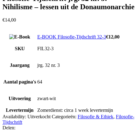
Nihilisme – lessen uit de Donaumonarchie
€
14,00
E-BOOK Filosofie-Tijdschrift 32-3
€
12,00
SKU
FIL32-3
Jaargang
jrg. 32 nr. 3
Aantal pagina's
64
Uitvoering
zwart-wit
Levertermijn
Zomerdienst: circa 1 week levertermijn
Availability:
Uitverkocht
Categorieën:
Filosofie & Ethiek
,
Filosofie-
Tijdschrift
Delen:
Facebook
Twitter
LinkedIn
Pinterest
Email