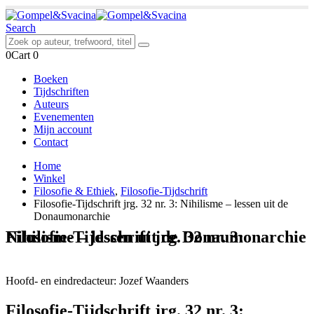
Search
0
Cart
0
Boeken
Tijdschriften
Auteurs
Evenementen
Mijn account
Contact
Home
Winkel
Filosofie & Ethiek
,
Filosofie-Tijdschrift
Filosofie-Tijdschrift jrg. 32 nr. 3: Nihilisme – lessen uit de
Donaumonarchie
Filosofie-Tijdschrift jrg. 32 nr. 3: Nihilisme – lessen uit de Donaumonarchie
Hoofd- en eindredacteur: Jozef Waanders
Filosofie-Tijdschrift jrg. 32 nr. 3: