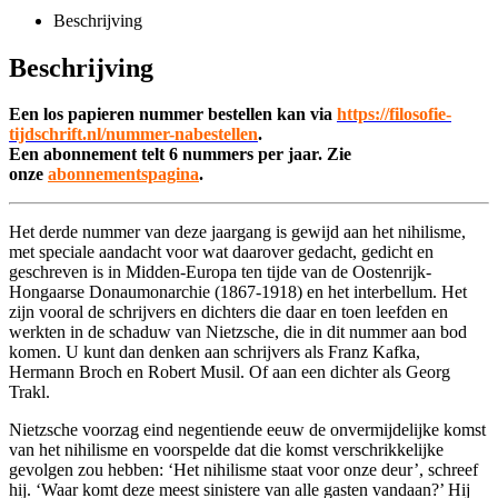
Beschrijving
Beschrijving
Een los papieren nummer bestellen kan via
https://filosofie-
tijdschrift.nl/nummer-nabestellen
.
Een abonnement telt 6 nummers per jaar. Zie
onze
abonnementspagina
.
Het derde nummer van deze jaargang is gewijd aan het nihilisme,
met speciale aandacht voor wat daarover gedacht, gedicht en
geschreven is in Midden-Europa ten tijde van de Oostenrijk-
Hongaarse Donaumonarchie (1867-1918) en het interbellum. Het
zijn vooral de schrijvers en dichters die daar en toen leefden en
werkten in de schaduw van Nietzsche, die in dit nummer aan bod
komen. U kunt dan denken aan schrijvers als Franz Kafka,
Hermann Broch en Robert Musil. Of aan een dichter als Georg
Trakl.
Nietzsche voorzag eind negentiende eeuw de onvermijdelijke komst
van het nihilisme en voorspelde dat die komst verschrikkelijke
gevolgen zou hebben: ‘Het nihilisme staat voor onze deur’, schreef
hij. ‘Waar komt deze meest sinistere van alle gasten vandaan?’ Hij