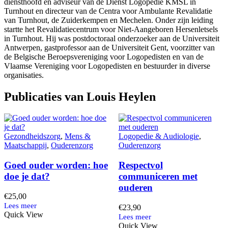
diensthoofd en adviseur van de Dienst Logopedie KMSL in
Turnhout en directeur van de Centra voor Ambulante Revalidatie
van Turnhout, de Zuiderkempen en Mechelen. Onder zijn leiding
startte het Revalidatiecentrum voor Niet-Aangeboren Hersenletsels
in Turnhout. Hij was postdoctoraal onderzoeker aan de Universiteit
Antwerpen, gastprofessor aan de Universiteit Gent, voorzitter van
de Belgische Beroepsvereniging voor Logopedisten en van de
Vlaamse Vereniging voor Logopedisten en bestuurder in diverse
organisaties.
Publicaties van Louis Heylen
Gezondheidszorg
,
Mens &
Logopedie & Audiologie
,
Maatschappij
,
Ouderenzorg
Ouderenzorg
Goed ouder worden: hoe
Respectvol
doe je dat?
communiceren met
ouderen
€
25,00
€
23,90
Quick View
Quick View