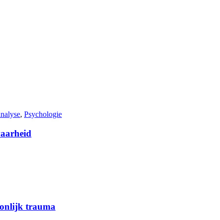
nalyse
,
Psychologie
waarheid
oonlijk trauma