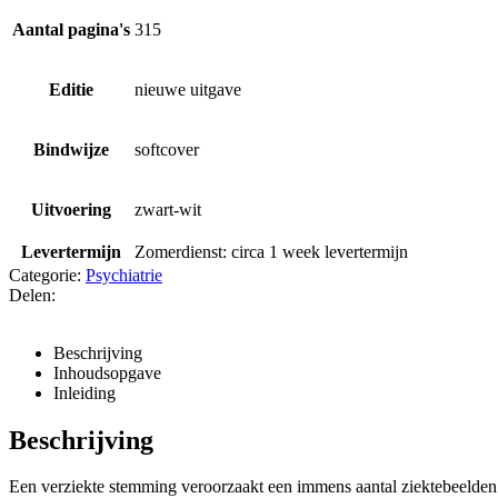
Aantal pagina's
315
Editie
nieuwe uitgave
Bindwijze
softcover
Uitvoering
zwart-wit
Levertermijn
Zomerdienst: circa 1 week levertermijn
Categorie:
Psychiatrie
Delen:
Facebook
Twitter
LinkedIn
Pinterest
Email
Beschrijving
Inhoudsopgave
Inleiding
Beschrijving
Een verziekte stemming veroorzaakt een immens aantal ziektebeelden 