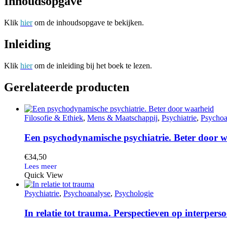
Inhoudsopgave
Klik
hier
om de inhoudsopgave te bekijken.
Inleiding
Klik
hier
om de inleiding bij het boek te lezen.
Gerelateerde producten
Filosofie & Ethiek
,
Mens & Maatschappij
,
Psychiatrie
,
Psychoa
Een psychodynamische psychiatrie. Beter door 
€
34,50
Quick View
Psychiatrie
,
Psychoanalyse
,
Psychologie
In relatie tot trauma. Perspectieven op interpers