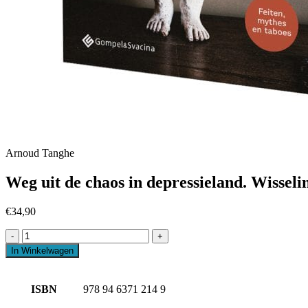
Arnoud Tanghe
Weg uit de chaos in depressieland. Wissel
€
34,90
-
+
In Winkelwagen
ISBN
978 94 6371 214 9