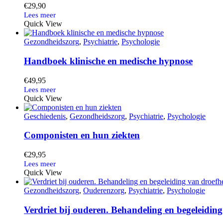
€
29,90
Quick View
Gezondheidszorg
,
Psychiatrie
,
Psychologie
Handboek klinische en medische hypnose
€
49,95
Quick View
Geschiedenis
,
Gezondheidszorg
,
Psychiatrie
,
Psychologie
Componisten en hun ziekten
€
29,95
Quick View
Gezondheidszorg
,
Ouderenzorg
,
Psychiatrie
,
Psychologie
Verdriet bij ouderen. Behandeling en begeleiding