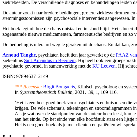
ziektebeelden. De verschillende diagnoses en behandelingen leiden da
De auteur zoekt naar bredere beddingen, grotere ziektesyndromen en 
stemmingsstoornissen zijn psychosociale interventies aangewezen. In 
Het boek legt uit hoe de chaos ontstaat en in stand blijft. Het situeer
zogenaamde nieuwe medicamenten, farmaceutische bedrijven en zo vel
De bedoeling is uiteraard weg te geraken uit de chaos. En dat kan, z
Arnoud Tanghe
, psychiater, heeft tien jaar gewerkt op de
PAAZ van 
ziekenhuis
Sint-Amandus in Beernem
. Hij heeft ook een groepsprakt
psychiatrie gevormd, in samenwerking met de
KU Leuven
. Hij schre
ISBN: 9789463712149
***
Recensie:
Birgit Bongaerts
, Klinisch psycholoog en systee
In
Systeemtheoretisch Bulletin
, 2021, 39, 1, 109-116.
‘Het is een heel goed boek voor psychiaters en huisartsen die v
krijgen. De vele schema’s, tekeningen en stroomdiagrammen in
Als je wat over de standpunten van de auteur heen leest, kan je
aan het einde. Op het einde van elke hoofdstuk staat een lijstje 
Het is een goed boek als je met cliënten en patiënten wil sprek