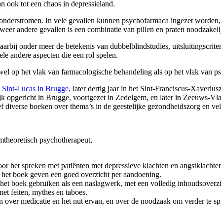
n ook tot een chaos in depressieland.
onderstromen. In vele gevallen kunnen psychofarmaca ingezet worden, 
weer andere gevallen is een combinatie van pillen en praten noodzakeli
t daarbij onder meer de betekenis van dubbelblindstudies, uitsluitingscr
e andere aspecten die een rol spelen.
owel op het vlak van farmacologische behandeling als op het vlak van p
Sint-Lucas in Brugge
, later dertig jaar in het Sint-Franciscus-Xaverius
ijk opgericht in Brugge, voortgezet in Zedelgem, en later in Zeeuws-Vla
ef diverse boeken over thema’s in de geestelijke gezondheidszorg en vele
mtheoretisch psychotherapeut,
oor het spreken met patiënten met depressieve klachten en angstklachten
 het boek geven een goed overzicht per aandoening.
 het boek gebruiken als een naslagwerk, met een volledig inhoudsoverzic
met feiten, mythes en taboes.
en over medicatie en het nut ervan, en over de noodzaak om verder te sp