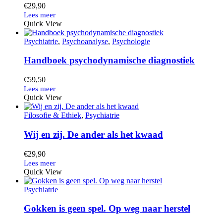
€
29,90
Quick View
Psychiatrie
,
Psychoanalyse
,
Psychologie
Handboek psychodynamische diagnostiek
€
59,50
Quick View
Filosofie & Ethiek
,
Psychiatrie
Wij en zij. De ander als het kwaad
€
29,90
Quick View
Psychiatrie
Gokken is geen spel. Op weg naar herstel