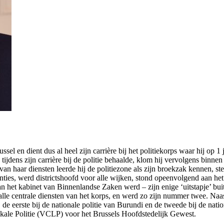
ssel en dient dus al heel zijn carrière bij het politiekorps waar hij op
j tijdens zijn carrière bij de politie behaalde, klom hij vervolgens binne
l van haar diensten leerde hij de politiezone als zijn broekzak kennen, 
venties, werd districtshoofd voor alle wijken, stond opeenvolgend aan he
van het kabinet van Binnenlandse Zaken werd – zijn enige ‘uitstapje’ bui
p alle centrale diensten van het korps, en werd zo zijn nummer twee. Na
t, de eerste bij de nationale politie van Burundi en de tweede bij de n
okale Politie (VCLP) voor het Brussels Hoofdstedelijk Gewest.