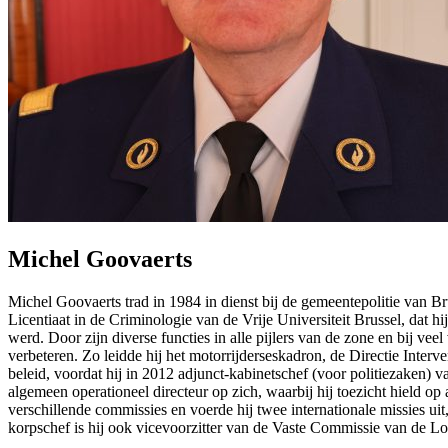
Michel Goovaerts
Michel Goovaerts trad in 1984 in dienst bij de gemeentepolitie van Bru
Licentiaat in de Criminologie van de Vrije Universiteit Brussel, dat hi
werd. Door zijn diverse functies in alle pijlers van de zone en bij vee
verbeteren. Zo leidde hij het motorrijderseskadron, de Directie Inter
beleid, voordat hij in 2012 adjunct-kabinetschef (voor politiezaken) 
algemeen operationeel directeur op zich, waarbij hij toezicht hield o
verschillende commissies en voerde hij twee internationale missies ui
korpschef is hij ook vicevoorzitter van de Vaste Commissie van de L