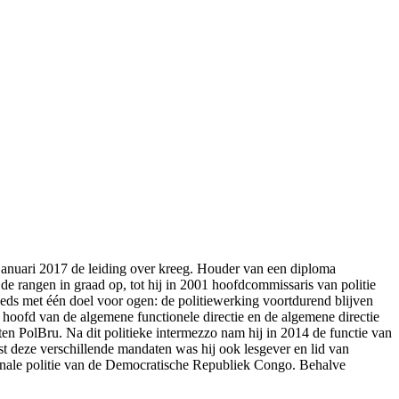
 1 januari 2017 de leiding over kreeg. Houder van een diploma
n de rangen in graad op, tot hij in 2001 hoofdcommissaris van politie
steeds met één doel voor ogen: de politiewerking voortdurend blijven
t hoofd van de algemene functionele directie en de algemene directie
ten PolBru. Na dit politieke intermezzo nam hij in 2014 de functie van
ast deze verschillende mandaten was hij ook lesgever en lid van
ationale politie van de Democratische Republiek Congo. Behalve